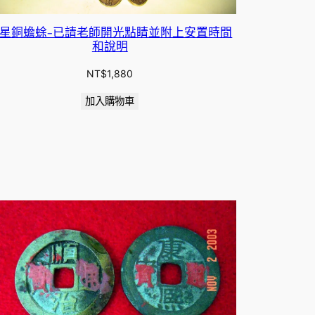
星銅蟾蜍-已請老師開光點睛並附上安置時間
和說明
NT$
1,880
加入購物車