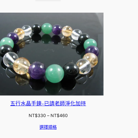
五行水晶手鍊-已請老師淨化加持
價
NT$
330
–
NT$
460
格
選擇規格
範
圍：