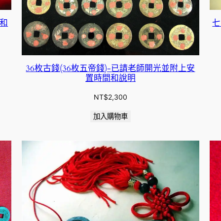
間和
七
36枚古錢(36枚五帝錢)-已請老師開光並附上安
置時間和說明
NT$
2,300
加入購物車