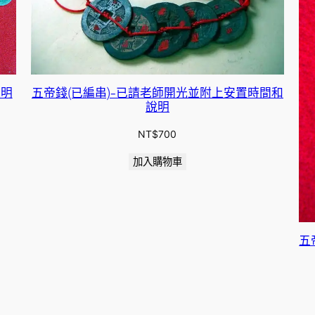
說明
五帝錢(已編串)-已請老師開光並附上安置時間和
說明
NT$
700
加入購物車
五