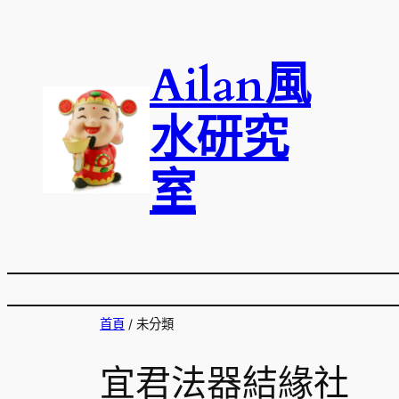
跳
至
Ailan風
主
要
內
水研究
容
室
首頁
/ 未分類
宜君法器結緣社