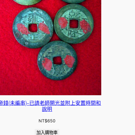
帝錢(未編串)-已請老師開光並附上安置時間和
說明
NT$
650
加入購物車