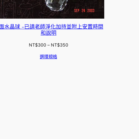
面水晶球 -已請老師淨化加持並附上安置時間
和說明
價
NT$
300
–
NT$
350
格
選擇規格
範
圍：
NT$300
到
NT$350