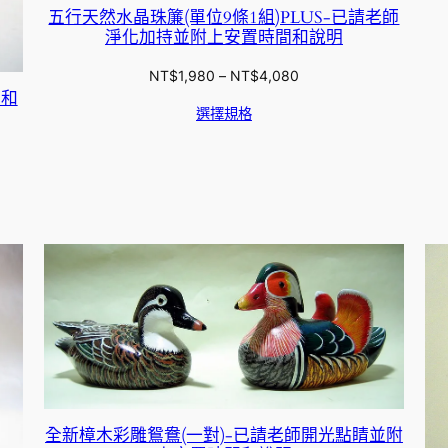
五行天然水晶珠簾(單位9條1組)PLUS-已請老師
淨化加持並附上安置時間和說明
價
NT$
1,980
–
NT$
4,080
間和
格
選擇規格
範
圍：
NT$1,980
到
NT$4,080
全新樟木彩雕鴛鴦(一對)-已請老師開光點睛並附