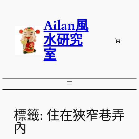
跳
至
Ailan風
主
要
水研究
內
容
室
標籤:
住在狹窄巷弄
內