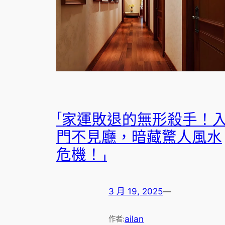
「家運敗退的無形殺手！
門不見廳，暗藏驚人風水
危機！」
3 月 19, 2025
—
ailan
作者: