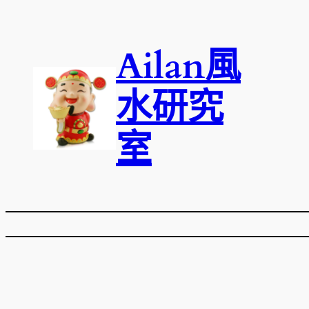
跳
至
Ailan風
主
要
內
水研究
容
室