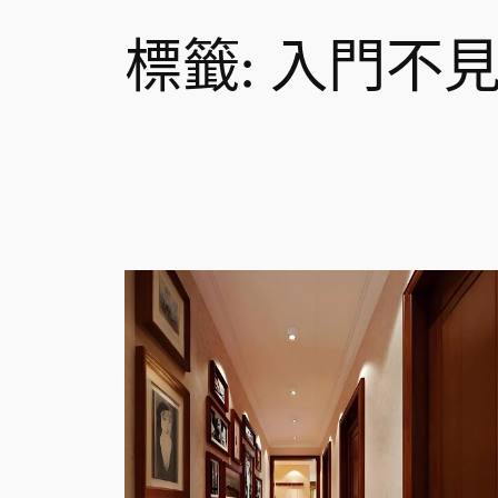
標籤:
入門不