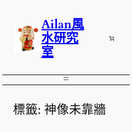
跳
至
Ailan風
主
要
水研究
內
容
室
標籤:
神像未靠牆