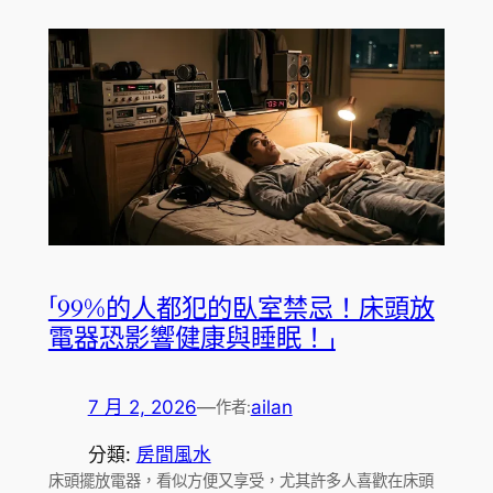
「99%的人都犯的臥室禁忌！床頭放
電器恐影響健康與睡眠！」
7 月 2, 2026
—
ailan
作者:
分類:
房間風水
床頭擺放電器，看似方便又享受，尤其許多人喜歡在床頭