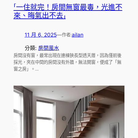
「一住就完！房間無窗最毒，光進不
來、晦氣出不去」
11 月 6, 2025
—
ailan
作者:
分類:
房間風水
房間沒有窗，最常出現在連棟狹長型透天厝，因為僅前後
採光，夾在中間的房間沒有外牆，無法開窗，便成了「無
窗之房」。…