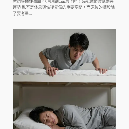
床頭靠樓梯牆面，小心睡眠品質下降！長期恐影響健康與
運勢 臥室是休息與恢復元氣的重要空間，而床位的擺設除
了要考量…