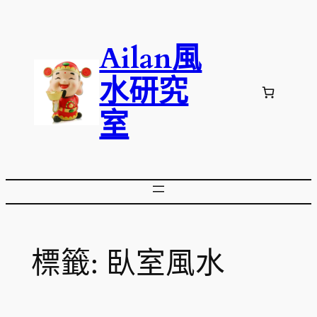
跳
至
Ailan風
主
要
水研究
內
容
室
標籤:
臥室風水