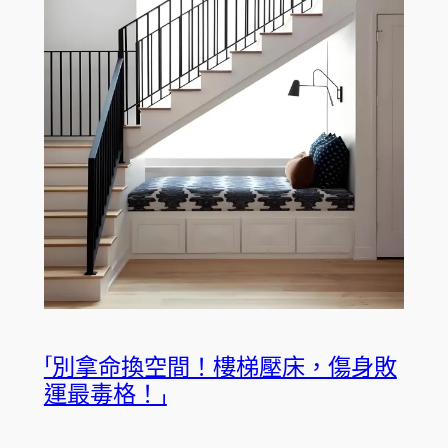
「別拿命換空間！樓梯壓床，傷身敗
運最毒格！」