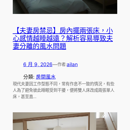
【夫妻房禁忌】房內擺兩張床，小
心感情越睡越遠？解析容易導致夫
妻分離的風水問題
6 月 9, 2026
—
ailan
作者:
分類:
房間風水
現代夫妻因工作型態不同，常有作息不一致的情況，有些
人為了避免彼此睡眠受到干擾，便將雙人床改成兩張單人
床，甚至直…