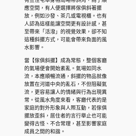
有些住宅本身格局略帶斜角，為了順
應空間，有人便選擇將傢俱斜著擺
放，例如沙發、茶几或電視櫃。也有
人認為這樣能讓空間更有設計感，甚
至帶來「活潑」的視覺效果，卻不知
這種斜擺方式，可能會帶來負面的風
水影響。
當【傢俱斜擺】成為常態，整個客廳
的氣場便會開始紊亂。氣場如同水
流，本應順暢流通，斜擺的物品就像
放置在河道中央的亂石，不但阻礙氣
流，更容易讓人的情緒與行為出現異
常。從風水角度來看，客廳代表的是
家庭的對外形象與人際互動，若傢俱
擺放歪斜，居住者的言行舉止也可能
變得古怪、不合常理，甚至影響家庭
成員之間的和諧。