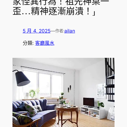
家怪異行為！祖先神桌一
歪…精神逐漸崩潰！」
5 月 4, 2025
—
ailan
作者:
分類:
客廳風水