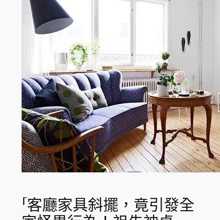
「客廳家具斜擺，竟引發全