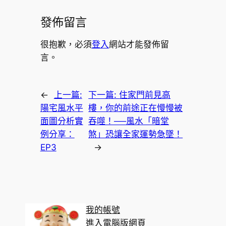
發佈留言
很抱歉，必須
登入
網站才能發佈留
言。
←
上一篇:
下一篇:
住家門前見高
陽宅風水平
樓，你的前途正在慢慢被
面圖分析實
吞噬！──風水「暗堂
例分享：
煞」恐讓全家運勢急墜！
EP3
→
我的帳號
進入電腦版網頁