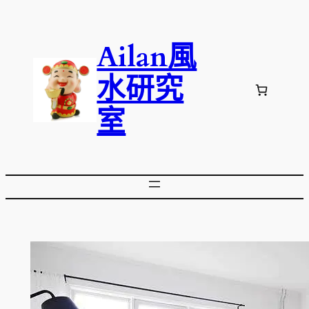
跳
至
Ailan風
主
要
水研究
內
容
室