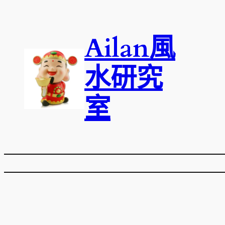
跳
至
Ailan風
主
要
內
水研究
容
室