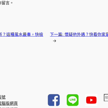
佈留言。
所？這種風水最毒，快檢
下一篇:
懷疑他外遇？快看你家
→
帳號
電腦版網頁