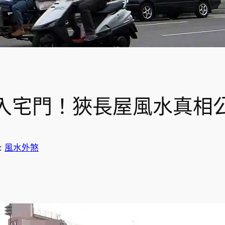
入宅門！狹長屋風水真相
:
風水外煞