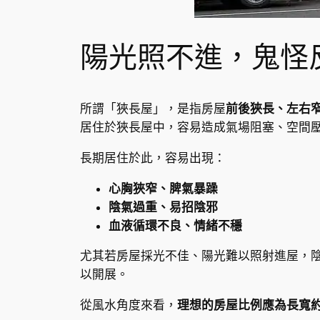
陽光照不進，鬼怪
所謂「狹長屋」，是指房屋
前後狹長、左右
居住於狹長屋中，容易造成氣場阻塞、空間
長期居住於此，容易出現：
心胸狹窄、脾氣暴躁
陰氣過重、易招陰邪
血液循環不良、情緒不穩
尤其若房屋採光不佳、陽光難以照射進屋，
以開展。
從風水角度來看，
理想的房屋比例應為長寬約 3