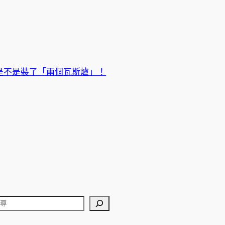
是不是裝了「兩個瓦斯爐」！
搜