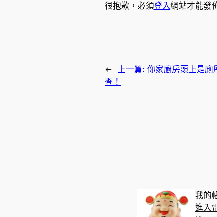
很抱歉，必須
登入
網站才能發
←
上一篇:
你家廚房頭上是廁
查！
我的
進入