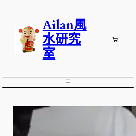
跳
至
Ailan風
主
要
水研究
內
容
室