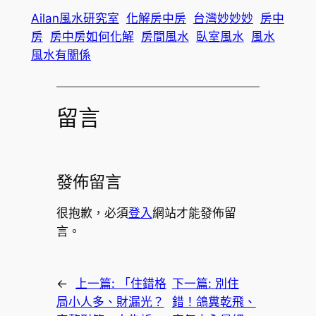
Ailan風水研究室
化解房中房
台灣妙妙妙
房中
房
房中房如何化解
房間風水
臥室風水
風水
風水有關係
留言
發佈留言
很抱歉，必須
登入
網站才能發佈留
言。
←
上一篇:
「住錯格
下一篇:
別住
局小人多、財漏光？
錯！鴿糞乾飛、