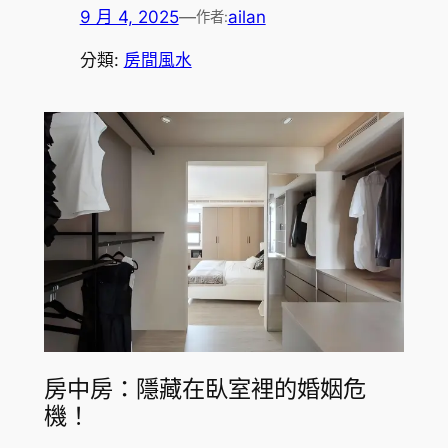
9 月 4, 2025
—
ailan
作者:
分類:
房間風水
房中房：隱藏在臥室裡的婚姻危
機！