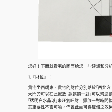
您好！下面就貴宅的圖面給您一些建議和分
1.『財位』：
貴宅坐西朝東，貴宅的財位分別落於｢西北方
大門旁可以在此擺放｢銅麒麟一對｣可以幫您
｢透明白水晶球｣來旺氣旺財，擺放一對時間
其重要性不言可喻，佈置此處可得雙倍之效果