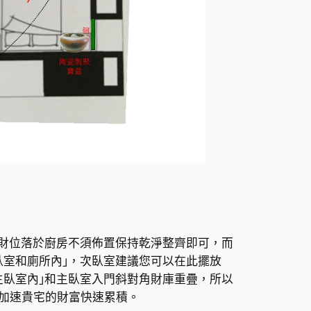
，財位落於廚房不須佈置保持乾淨整齊即可，而
臥室和廁所內｣，次臥室建議您可以在此擺放
主臥室內｣和主臥室入門斜對角財庫重疊，所以
以加速貴宅的財富快速累積。