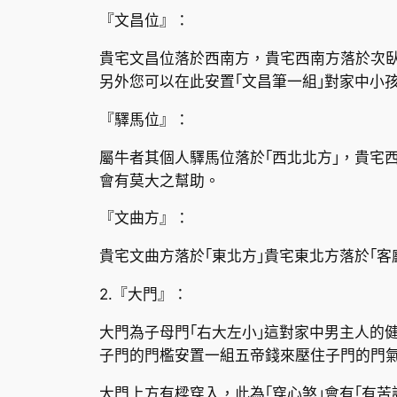
『文昌位』：
貴宅文昌位落於西南方，貴宅西南方落於次臥
另外您可以在此安置｢文昌筆一組｣對家中小
『驛馬位』：
屬牛者其個人驛馬位落於｢西北北方｣，貴宅
會有莫大之幫助。
『文曲方』：
貴宅文曲方落於｢東北方｣貴宅東北方落於｢
2.『大門』：
大門為子母門｢右大左小｣這對家中男主人的
子門的門檻安置一組五帝錢來壓住子門的門
大門上方有樑穿入，此為｢穿心煞｣會有｢有