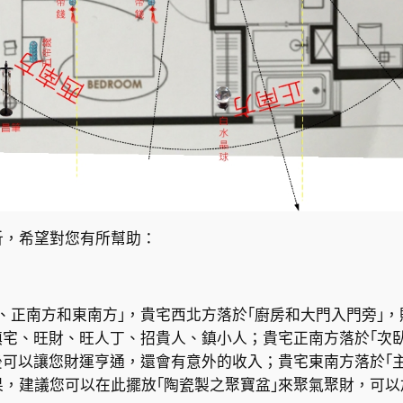
析，希望對您有所幫助：
、正南方和東南方｣，貴宅西北方落於｢廚房和大門入門旁｣
鎮宅、旺財、旺人丁、招貴人、鎮小人；貴宅正南方落於｢次
後可以讓您財運亨通，還會有意外的收入；貴宅東南方落於｢
，建議您可以在此擺放｢陶瓷製之聚寶盆｣來聚氣聚財，可