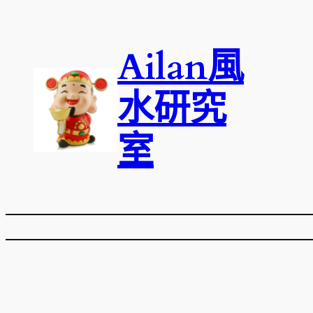
跳
至
Ailan風
主
要
內
水研究
容
室