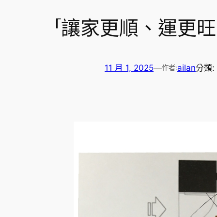
「讓家更順、運更
11 月 1, 2025
—
ailan
分類:
作者: