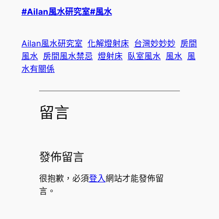
#Ailan風水研究室
#風水
Ailan風水研究室
化解燈射床
台灣妙妙妙
房間
風水
房間風水禁忌
燈射床
臥室風水
風水
風
水有關係
留言
發佈留言
很抱歉，必須
登入
網站才能發佈留
言。