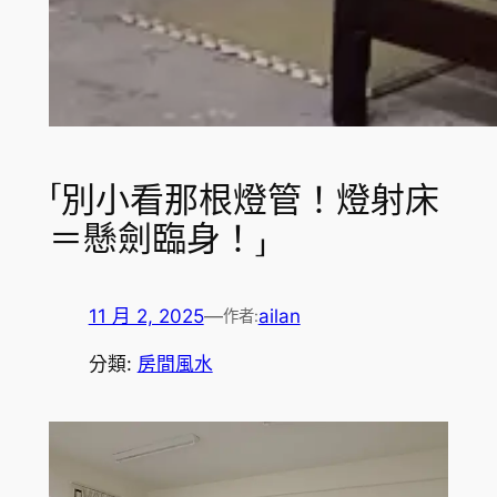
「別小看那根燈管！燈射床
＝懸劍臨身！」
11 月 2, 2025
—
ailan
作者:
分類:
房間風水