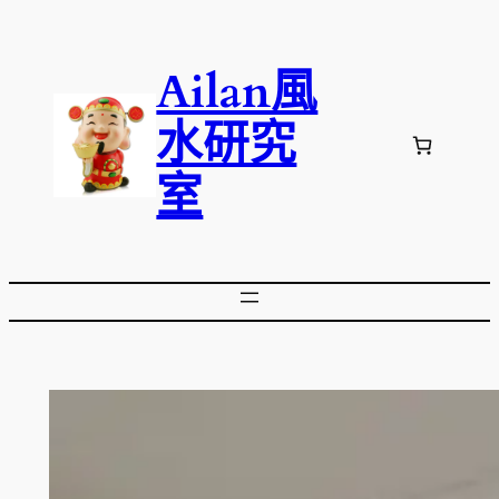
跳
至
Ailan風
主
要
水研究
內
容
室