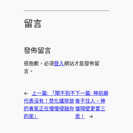
留言
發佈留言
很抱歉，必須
登入
網站才能發佈留
言。
←
上一篇:
「聞不到不
下一篇:
神前廟
代表沒有！焚化爐排放
後不住人，神
的毒氣正在慢慢侵蝕你
壇隔壁更要三
的家」
思！
→