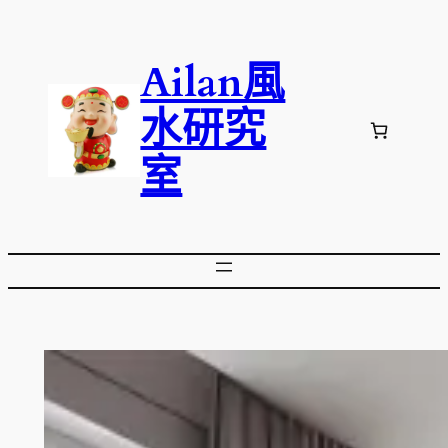
跳
至
Ailan風
主
要
水研究
內
容
室