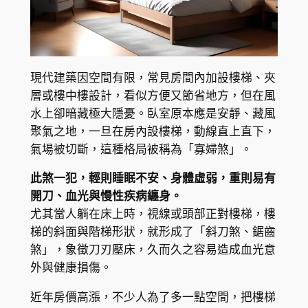
現代建築因空間有限，常見房間內加設樓梯、夾
層或樓中樓設計，看似方便又節省地方，但在風
水上卻暗藏極大隱憂。臥室原本應是安靜、藏風
聚氣之地，一旦在房內設樓梯，動線直上直下，
氣場被切斷，這種格局被稱為「寡婦煞」。
此煞一犯，輕則睡眠不安、身體虛弱，重則易有
開刀、血光與慢性疾病纏身。
尤其當人躺在床上時，視線或頭部正對樓梯，樓
梯的斜面與階梯形狀，就形成了「斜刀煞、鋸齒
煞」，象徵刀刃壓床，久而久之容易造成血光意
外與健康損傷。
近年房價高漲，不少人為了多一點空間，把樓梯