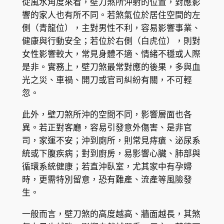
從風水角度來看，壁刀煞所沖射的位置，對應影
響的家人也有所不同。若煞氣位於居住空間的左
側（青龍位），主對男性不利，容易影響事業、
健康與行動安全；若位於右側（白虎位），則對
女性影響較大，常見身體不適、情緒不穩或人際
是非。實務上，壁刀煞最常對應的後果，多與血
光之災、車禍、開刀或官司糾紛有關，不可輕
忽。
此外，壁刀煞所沖的空間不同，影響層面也各
異。若正對客廳，容易引發意外傷害、是非官
司，家運不安；沖到廁所，則常見痔瘡、泌尿系
統或下腹疾病；對到廚房，易影響心臟、肺部與
循環系統健康；若直沖臥室，尤其家中有孕婦
時，更需特別留意，恐有難產、流產等風險發
生。
一般而言，壁刀煞的高度越高、牆面越長，其煞