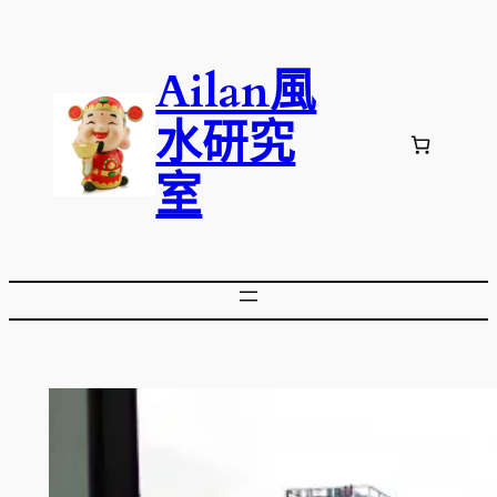
跳
至
Ailan風
主
要
水研究
內
容
室