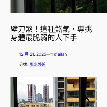
壁刀煞！這種煞氣，專挑
身體最脆弱的人下手
12 月 21, 2025
—
ailan
作者:
分類:
風水外煞