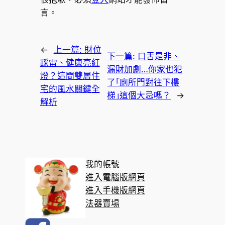
言。
←
上一篇:
財位
下一篇:
口舌是非、
踩雷、健康亮紅
漏財加劇…你家也犯
燈？這間雙層住
了｢廁所門對往下樓
宅的風水關鍵全
梯｣這個大忌嗎？
→
解析
我的帳號
進入電腦版網頁
進入手機版網頁
法器賣場