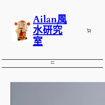
跳
至
Ailan風
主
要
水研究
內
容
室