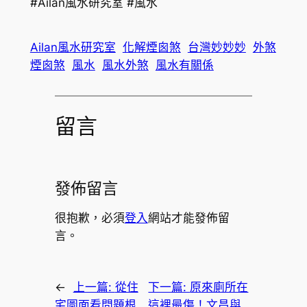
#Ailan風水研究室 #風水
Ailan風水研究室
化解煙囪煞
台灣妙妙妙
外煞
煙囪煞
風水
風水外煞
風水有關係
留言
發佈留言
很抱歉，必須
登入
網站才能發佈留
言。
←
上一篇:
從住
下一篇:
原來廁所在
宅圖面看問題根
這裡最傷！文昌與