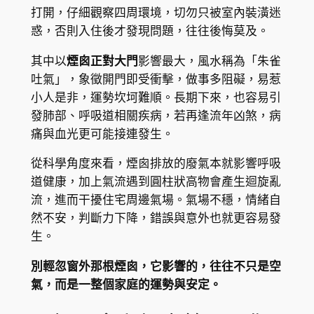
打開，仔細觀察四周環境，切勿只被室內裝潢迷
惑，否則入住後才發現問題，往往後悔莫及。
其中以
煙囪正對大門
影響最大，風水稱為「朱雀
吐氣」，象徵開門即受衝擊，做事多阻礙，易惹
小人是非，運勢坎坷難順。長期下來，也容易引
發肺部、呼吸道相關疾病，若再逢流年凶煞，病
痛與血光更可能接連發生。
從科學角度來看，煙囪排放的廢氣本就影響呼吸
道健康，加上氣流遇到圓柱狀高物會產生迴旋亂
流，進而干擾住宅周邊氣場。氣場不穩，情緒自
然不安，判斷力下降，錯誤與意外也就更容易發
生。
別輕忽窗外那根煙囪，它影響的，往往不只是空
氣，而是一整個家庭的運勢與安定。