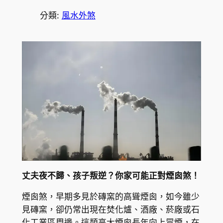
分類:
風水外煞
丈夫夜不歸、孩子叛逆？你家可能正對煙囪煞！
煙囪煞，早期多見於磚窯的高聳煙囪，如今雖少
見磚窯，卻仍常出現在焚化爐、酒廠、菸廠或石
化工業區周邊。這類高大煙囪長年向上冒煙，在