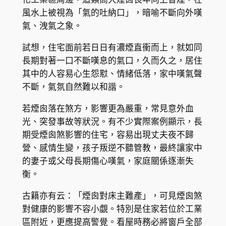
風水上被視為「氣的吐納口」，暗喻不斷向外嘆
氣、洩氣之象。
試想，住宅面前若日日有濃煙直衝而上，就如同
長期對著一口不斷嘆息的氣口，久而久之，居住
其中的人容易心生怨懟、情緒低落，家中嘆氣聲
不斷，氣氛自然難以和諧。
若煙囪落在煞方，影響更為嚴重，常見意外血
光、突發事故等狀況。有不少實際案例顯示，長
期受煙囪煞影響的住宅，容易出現丈夫夜不歸
營、感情生變，孩子叛逆不聽管教，最終讓家中
的妻子或父母長期傷心嘆氣，家庭關係逐漸失
衡。
古籍亦有云：「煙囪對床主難產」，可見煙囪煞
對健康的影響不容小覷。特別是住家若位於工業
區附近，更應提高警覺。看屋時務必將窗戶全部