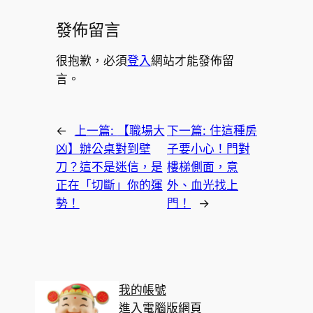
發佈留言
很抱歉，必須
登入
網站才能發佈留
言。
←
上一篇:
【職場大
下一篇:
住這種房
凶】辦公桌對到壁
子要小心！門對
刀？這不是迷信，是
樓梯側面，意
正在「切斷」你的運
外、血光找上
勢！
門！
→
我的帳號
進入電腦版網頁