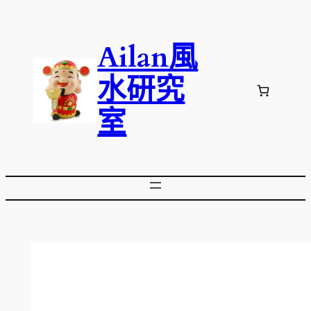
跳
至
Ailan風
主
要
水研究
內
容
室