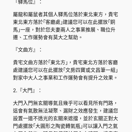
『驛馬位』：
屬龍和屬鼠者其個人驛馬位落於東北東方，貴宅
東北東方落於｢客廳處｣建議您可以在此擺放｢銅
馬｣一座，對於您夫妻兩人之事業推展、職位升
遷、工作運勢會有莫大之幫助。
『文曲方』：
貴宅文曲方落於｢東北方｣，貴宅東北方落於客廳
處建議您可以在此擺放｢文房四寶或文昌筆一組｣
對家中大人之事業和工作運勢會有提升之效果。
2.『大門』：
大門入門無玄關導氣且幾乎可以看見所有門路，
這會有氣散無法凝聚、漏財之效應發生，建議您
設置一道不透光的玄關來遮擋，並於玄關正對大
門處擺放｢大圓形之陶瓷轉氣瓶｣可以讓入門之氣