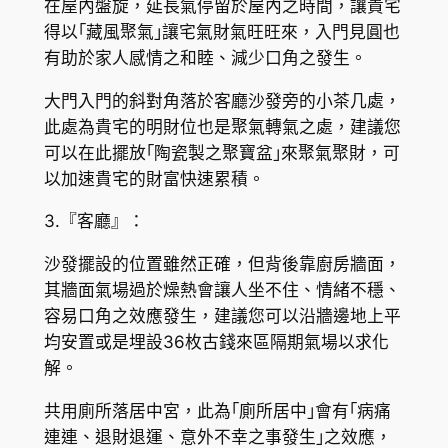
在屋內盤旋，延長氣停留於屋內之時間，讓貴宅
得以｢藏風聚氣｣讓宅氣財氣旺旺來，入門見圓也
有助於家人感情之和睦、減少口角之發生。
大門入門的斜對角落於客廳沙發旁的小茶几處，
此處為貴宅的明財位也是聚氣轉氣之處，建議您
可以在此擺放｢陶瓷製之聚寶盆｣來聚氣聚財，可
以加速貴宅的財富快速累積。
3.『客廳』：
沙發擺設的位置雖然正確，但背後靠廚房牆面，
其牆面氣場過於燥熱會讓人坐不住、情緒不穩、
容易口角之效應發生，建議您可以沿牆邊地上平
均安置或是埋設36枚古錢來區隔期氣場以求化
解。
共用廁所落居中宮，此為｢廁所居中｣會有｢病痛
連連、退財退運、意外不幸之事發生｣之效應，