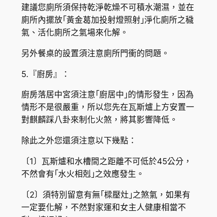
建議您廁所須保持乾淨乾燥不可積水潮濕，並在
廁所內擺放｢黃金葛加投射燈照射｣淨化廁所之穢
氣、活化廁所之氣場來化解。
另外餐桌的設置須注意廁所門衝的問題。
5.『廚房』：
廚房落居中宮須注意｢廚居中｣的情形發生，因為
情形不是很嚴重，所以您先在瓦斯爐上方安置一
對麒麟踩八卦來制化火煞，將其影響降低。
除此之外您還須注意以下幾點：
〔1〕瓦斯爐和水槽間之距離不可低於45公分，
不然會有｢水火相剋｣之效應發生。
〔2〕須特別留意有無｢樑壓灶｣之煞氣，如果有
一定要化解，不然對家運和女主人健康相當不