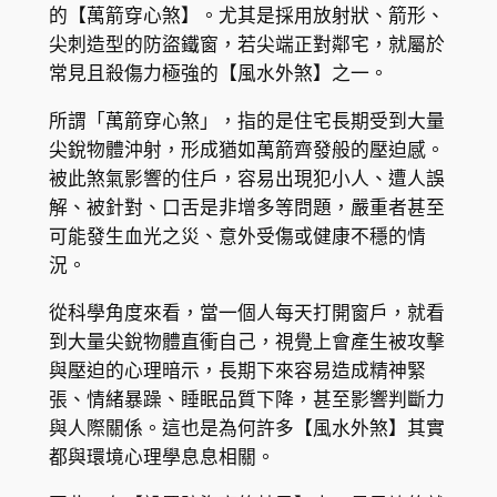
的【萬箭穿心煞】。尤其是採用放射狀、箭形、
尖刺造型的防盜鐵窗，若尖端正對鄰宅，就屬於
常見且殺傷力極強的【風水外煞】之一。
所謂「萬箭穿心煞」，指的是住宅長期受到大量
尖銳物體沖射，形成猶如萬箭齊發般的壓迫感。
被此煞氣影響的住戶，容易出現犯小人、遭人誤
解、被針對、口舌是非增多等問題，嚴重者甚至
可能發生血光之災、意外受傷或健康不穩的情
況。
從科學角度來看，當一個人每天打開窗戶，就看
到大量尖銳物體直衝自己，視覺上會產生被攻擊
與壓迫的心理暗示，長期下來容易造成精神緊
張、情緒暴躁、睡眠品質下降，甚至影響判斷力
與人際關係。這也是為何許多【風水外煞】其實
都與環境心理學息息相關。