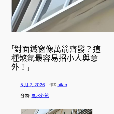
「對面鐵窗像萬箭齊發？這
種煞氣最容易招小人與意
外！」
5 月 7, 2026
—
ailan
作者:
分類:
風水外煞