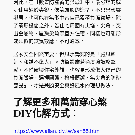
因此，在【設置防盜窗的禁忌】中，最忌諱的就
是使用過於尖銳、像箭頭般的造型。不只會影響
鄰居，也可能在無形中替自己累積負面氣場。除
了箭形鐵窗之外，若住宅周圍有尖塔、尖角、突
出金屬物、屋簷尖角等直沖住宅，同樣也可能形
成類似的煞氣效應，不可輕忽。
居家安全固然重要，但風水講究的是「藏風聚
氣、和諧不傷人」。防盜設施若過度強調攻擊
感，不僅破壞住宅外觀，也容易形成傷人傷己的
負面磁場。選擇圓弧、格柵簡潔、無尖角的防盜
窗設計，才是兼顧安全與好風水的理想做法。
了解更多和萬箭穿心煞
DIY化解方式：
https://www.ailan.idv.tw/sah55.html