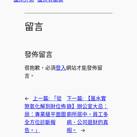
留言
發佈留言
很抱歉，必須
登入
網站才能發佈留
言。
←
上一篇:
「從
下一篇:
【風水實
煞氣化解到財位佈
錄】辦公室大忌：
局：專業級平面圖
廁所居中，員工多
全方位診斷報
病、公司退財的真
告。」
相。
→