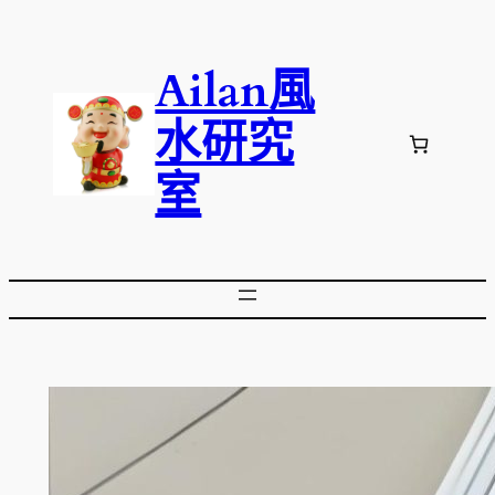
跳
至
Ailan風
主
要
水研究
內
容
室