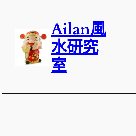
跳
至
Ailan風
主
要
內
水研究
容
室