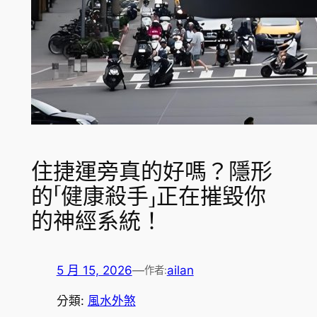
住捷運旁真的好嗎？隱形
的「健康殺手」正在摧毀你
的神經系統！
5 月 15, 2026
—
ailan
作者:
分類:
風水外煞