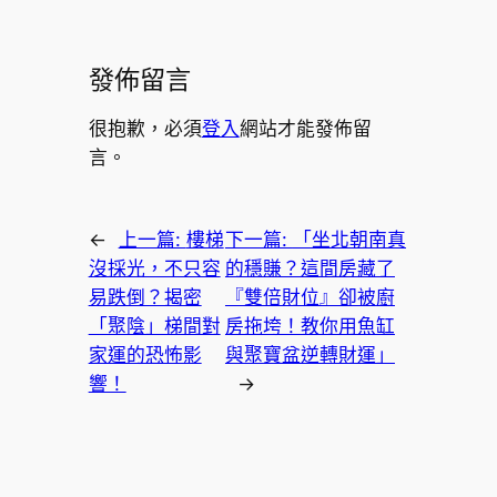
發佈留言
很抱歉，必須
登入
網站才能發佈留
言。
←
上一篇:
樓梯
下一篇:
「坐北朝南真
沒採光，不只容
的穩賺？這間房藏了
易跌倒？揭密
『雙倍財位』卻被廚
「聚陰」梯間對
房拖垮！教你用魚缸
家運的恐怖影
與聚寶盆逆轉財運」
響！
→