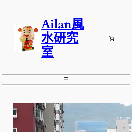
跳
至
Ailan風
主
要
水研究
內
容
室