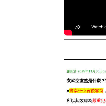
更新於 2025年11月30日09:
玄武空虛煞是什麼？
●
書桌
坐位背後靠窗
所以其效應為
嚴重犯