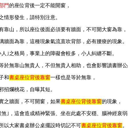
部門
的座位背後一定不能開窗，
之情形發生，請特別注意。
有靠山，所以座位後面必須要有牆面，不可開大窗為靠，
璃牆面為靠，這種現象氣流直吹背部，必有腰痠的現象。
小人｣之格局，事業上的障礙會較多，小人糾纏不斷。
等於無靠山無貴人，不但無貴人相助，也會影響讀書辦公
子和
書桌座位背後靠窗
一樣也是等於無靠，
邪招爛桃花，自曝其短。
實之牆面，不可開窗，如果
書桌座位背後靠窗
的現象，
虛煞｣，這會造成精神緊張、坐在此處不安穩、腦神經衰弱
所以大家書桌辦公桌擺設時切記不可
書桌座位背後靠窗
。