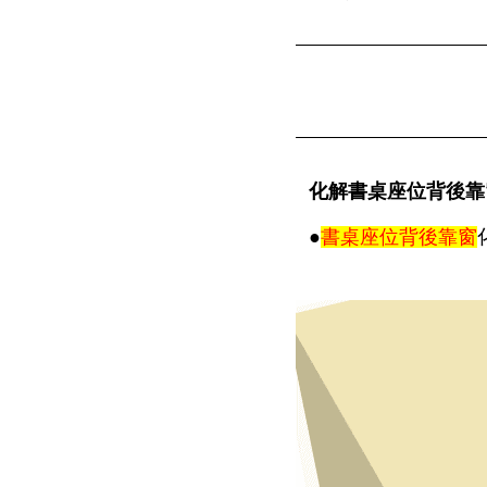
化解書桌座位背後靠
●
書桌座位背後靠窗