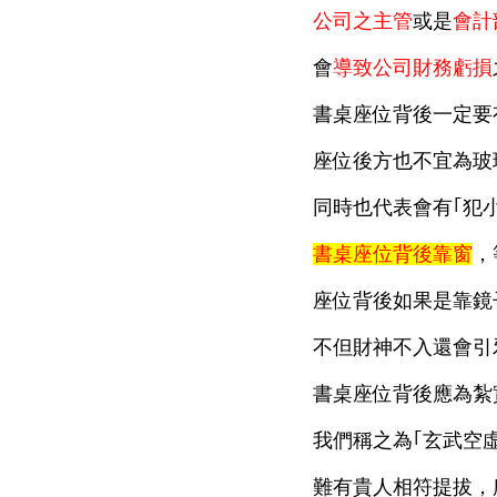
公司之主管
或是
會計
會
導致公司財務虧損
書桌座位背後一定要
座位後方也不宜為玻
同時也代表會有｢犯
書桌座位背後靠窗
，
座位背後如果是靠鏡
不但財神不入還會引
書桌座位背後應為紮
我們稱之為｢玄武空
難有貴人相符提拔，